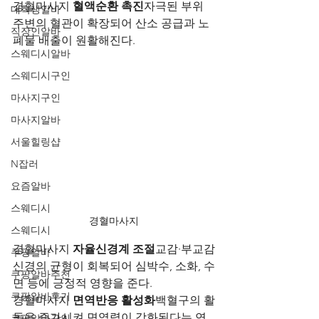
경혈마사지 
혈액순환 촉진
자극된 부위 
대학생알바
주변의 혈관이 확장되어 산소 공급과 노
직장인알바
폐물 배출이 원활해진다.
스웨디시알바
스웨디시구인
마사지구인
마사지알바
서울힐링샵
N잡러
요즘알바
스웨디시
경혈마사지
스웨디시
경혈마사지 
자율신경계 조절
교감·부교감
쿠팡알바
신경의 균형이 회복되어 심박수, 소화, 수
쿠팡알바추천
면 등에 긍정적 영향을 준다.
쿠팡알바후기
경혈마사지 
면역반응 활성화
백혈구의 활
동을 증가시켜 면역력이 강화된다는 연
쿠팡알바구인