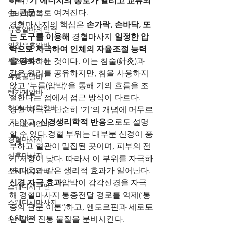
하며, 
기 에너지의 통로가 열리고 교류되
는 관문
으로 여겨진다.
알바의민족
경혈마사지의 핵심은 
손가락, 손바닥, 또
유흥알바의민족
는 도구를 이용해 
경혈마사지
 일정한 압
인천유흥알바
력으로 자극하여 인체의 자율조절 능력
부천유흥알바
을 강화
하는 것이다. 이는 침술(針灸)과 
같은 원리를 공유하지만, 침을 사용하지 
유흥꿀알바
않고 ‘누름(압박)’을 통해 기의 흐름을 조
텐카페알바
절한다는 점에서 접근 방식이 다르다.
하이퍼블릭알바
경혈 자극은 단순히 ‘기’의 개념에 머무르
지 않고, 
신경생리학적 반응
으로도 설명
가라오케알바
할 수 있다.경혈 부위는 대부분 신경이 풍
경혈마사지
부하고 혈관이 밀집된 곳이며, 피부의 전
산후마사지
기 저항이 낮다. 따라서 이 부위를 자극하
면 다음과 같은 생리적 효과가 일어난다.
스웨디시알바
신경 자극 효과
압박이 감각신경을 자극
스웨디시구인
해 경혈마사지 통증전달 경로를 억제(‘통
스웨디시마사지
증의 관문 이론’)하고, 엔도르핀과 세로토
스웨디시
닌 같은 진통 물질을 분비시킨다.