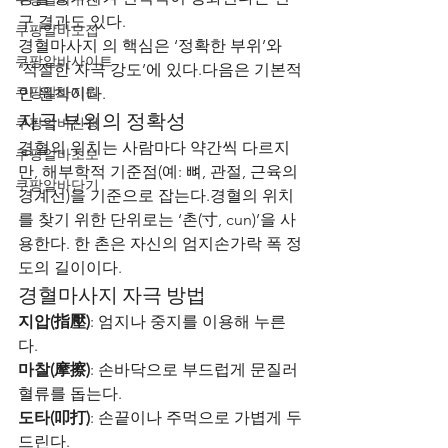
구 결과도 있다.
쿠팡알바모집
경혈마사지 의 핵심은 ‘정확한 부위’와 
쿠팡알바사이트
‘적절한 자극 강도’에 있다.다음은 기본적
쿠팡알바지원
인 원칙이다.
자극 부위의 정확성
쿠팡알바신청
경혈의 위치는 사람마다 약간씩 다르지
쿠팡알바초보
만, 해부학적 기준점(예: 뼈, 관절, 근육의 
쿠팡알바단기
경계선)을 기준으로 잡는다.경혈의 위치
를 찾기 위한 단위로는 ‘촌(寸, cun)’을 사
용한다. 한 촌은 자신의 엄지손가락 폭 정
도의 길이이다.
경혈마사지 자극 방법
지압(指壓)
: 엄지나 중지를 이용해 누른
다.
마찰(摩擦)
: 손바닥으로 부드럽게 문질러 
혈류를 돕는다.
도타(叩打)
: 손끝이나 주먹으로 가볍게 두
드린다.