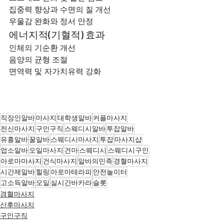
집중력 향상과 수면의 질 개선
우울감 완화와 정서 안정
에너지적(기혈적) 효과
인체의 기순환 개선
음양의 균형 조절
면역력 및 자가치유력 강화
직장인알바
마사지
대학생알바
커플마사지
전신마사지
구인구직
스웨디시알바
투잡알바
유흥알바
꿀알바
스웨디시마사지
투잡
마사지샵
업소알바
오일마사지
건마
스웨디시
스웨디시구인
아로마마사지
건식마사지
알바의민족
경혈마사지
시간제알바
힐링
아로마테라피
안전놀이터
고소득알바
오일
실시간바카라
슬롯
경혈마사지
산후마사지
구인구직