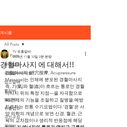
노래방알바
Pink
Site Community
게시물
All Posts
TV 유흥알바
All Posts
2025년 11월 10일
2분 분량
경혈마사지 에 대해서!!
유흥알바
경혈마사지 (經穴按摩, Acupressure 
유흥알바사이트
Massage)는 인체에 분포된 경혈마사지 
업소알바
즉, 기(氣)와 혈(血)이 흐르는 통로인 경혈
룸알바
마사지 위의 특정 지점—을 자극함으로
밤알바
써 인체의 기능을 조절하고 질병을 예방·
치료하는 전통 수기요법이다.‘경혈’은 서
유흥업소
양 의학의 개념으로 보면 신경, 혈관, 근
구인구직
육의 교차점이나 생리적 반응점에 해당
꿀알바