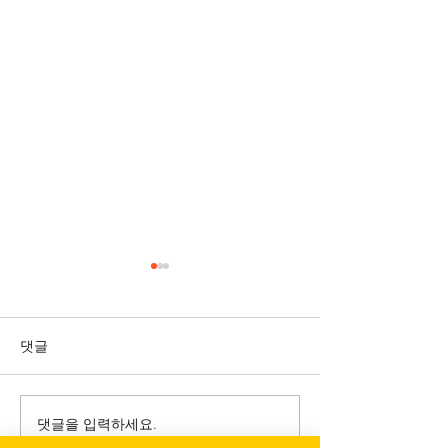
댓글
댓글을 입력하세요.
모바일 중심 정보 탐색 환
연예인들이 마사