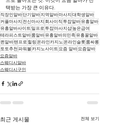
으로 돌아오는 것. 이것이 요즘 알바가 선
택받는 가장 큰 이유다.
직장인알바
단기알바
지역알바
마사지
대학생알바
커플마사지
전신마사지
회사이직
투잡알바
유흥알바
유흥알바사이트
일프로
투잡
마사지샵
높은급여
테라피스트알바
룸알바
유흥알바의민족
유흥꿀알바
퀸알바
텐프로
힐링
온라인카지노
온라인슬롯
룸싸롱
토토추천
파워볼
카지노사이트
요즘 알바
요즘알바
요즘알바
스웨디시알바
스웨디시구인
전체 보기
최근 게시물