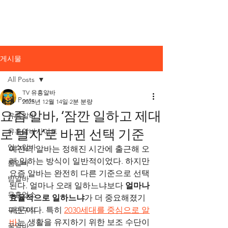
노래방알바
Pink
Site Community
게시물
All Posts
TV 유흥알바
All Posts
2025년 12월 14일
2분 분량
요즘 알바, ‘잠깐 일하고 제대
유흥알바
로 벌자’로 바뀐 선택 기준
유흥알바사이트
업소알바
예전의 알바는 정해진 시간에 출근해 오
래 일하는 방식이 일반적이었다. 하지만 
룸알바
요즘 알바는 완전히 다른 기준으로 선택
밤알바
된다. 얼마나 오래 일하느냐보다 
얼마나 
유흥업소
효율적으로 일하느냐
가 더 중요해졌기 
때문이다. 특히 
2030세대를 중심으로 알
구인구직
바
는 생활을 유지하기 위한 보조 수단이
꿀알바