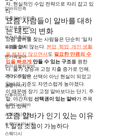
자, 현실적인 수입 전략으로 자리 잡고 있
알바의민족
다.
유흥알바의민족
요즘 사람들이 알바를 대하
인천유흥알바
는 태도의 변화
부천유흥알바
요즘 알바를 찾는 사람들은 단순히 ‘일자
리’를 찾지 않는다. 
본업, 학업, 개인 생활
유흥꿀알바
을 해치지 않으면서
도 
필요한 만큼의 수
텐카페알바
입을 빠르게 
만들 수 있는 구조
를 원한
하이퍼블릭알바
다. 물가 상승과 고정 지출 증가로 인해, 
가라오케알바
추가 수입은 선택이 아닌 현실이 되었고 
알바의 기준도 자연스럽게 높아졌다.
경혈마사지
이 때문에 장기 고정 알바보다는 단기, 주
산후마사지
말, 야간처럼 
선택권이 있는 알바
가 주목
스웨디시알바
받고 있다.
요즘 알바가 인기 있는 이유
스웨디시구인
스웨디시마사지
1. 일정 조절이 가능하다
스웨디시