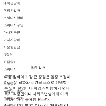
대학생알바
직장인알바
스웨디시알바
스웨디시구인
마사지구인
마사지알바
서울힐링샵
N잡러
요즘알바
요즘 알바
스웨디시
스웨디시
요즘 알바의 가장 큰 장점은 일정 조절이
다. 근무 날짜와 시간을 스스로 선택할 
쿠팡알바
수 있어 본업이나 학업과 병행하기 쉽다. 
쿠팡알바추천
특히 직장인이나 사회초년생에게 이 유
쿠팡알바후기
연함은 매우 중요한 요소다.
2. 단기간 목표 달성에 적합하다
쿠팡알바구인